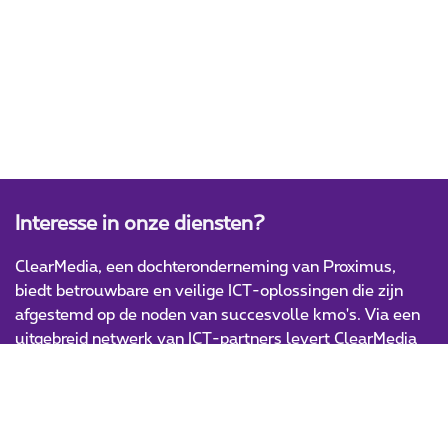
Interesse in onze diensten?
ClearMedia, een dochteronderneming van Proximus,
biedt betrouwbare en veilige ICT-oplossingen die zijn
afgestemd op de noden van succesvolle kmo's. Via een
uitgebreid netwerk van ICT-partners levert ClearMedia
innovatieve en hoogwaardige IT-producten en -diensten.