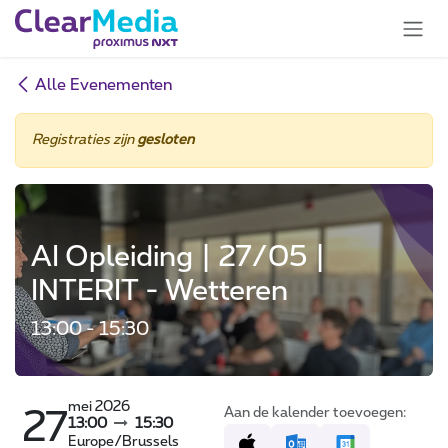
Overslaan naar inhoud
Alle Evenementen
Registraties zijn
gesloten
AI Opleiding | 27/05 |
INTERIT - Wetteren
13:00 - 15:30
mei 2026
Aan de kalender toevoegen:
27
13:00
15:30
Europe/Brussels