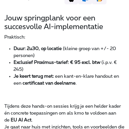
Jouw springplank voor een
succesvolle AI-implementatie
Praktisch:
Duur: 2u30, op locatie
(kleine groep van +/- 20
personen)
Exclusief Proximus-tarief: € 95 excl. btw
(i.p.v. €
245)
Je keert terug met:
een kant-en-klare handout en
een
certificaat van deelname
.
Tijdens deze hands-on sessies krijg je een helder kader
én concrete toepassingen om als kmo te voldoen aan
de
EU AI Act
.
Je gaat naar huis met inzichten, tools en voorbeelden die