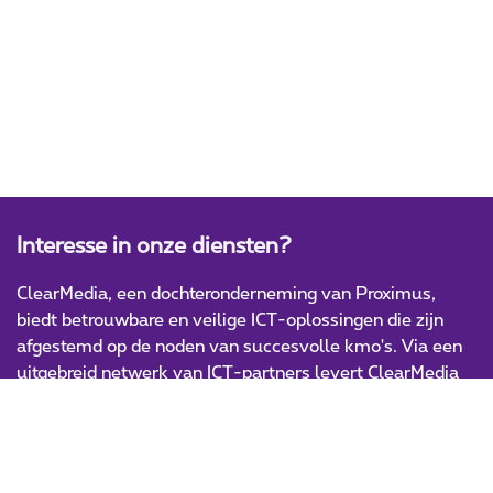
Interesse in onze diensten?
ClearMedia, een dochteronderneming van Proximus,
biedt betrouwbare en veilige ICT-oplossingen die zijn
afgestemd op de noden van succesvolle kmo's. Via een
uitgebreid netwerk van ICT-partners levert ClearMedia
innovatieve en hoogwaardige IT-producten en -diensten.