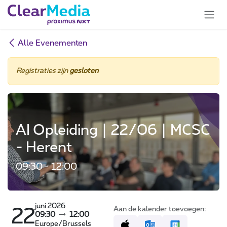
Overslaan naar inhoud
Alle Evenementen
Registraties zijn
gesloten
AI Opleiding | 22/06 | MCSC
- Herent
09:30 - 12:00
juni 2026
Aan de kalender toevoegen:
22
09:30
12:00
Europe/Brussels