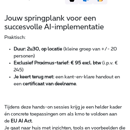
Jouw springplank voor een
succesvolle AI-implementatie
Praktisch:
Duur: 2u30, op locatie
(kleine groep van +/- 20
personen)
Exclusief Proximus-tarief: € 95 excl. btw
(i.p.v. €
245)
Je keert terug met:
een kant-en-klare handout en
een
certificaat van deelname
.
Tijdens deze hands-on sessies krijg je een helder kader
én concrete toepassingen om als kmo te voldoen aan
de
EU AI Act
.
Je gaat naar huis met inzichten, tools en voorbeelden die