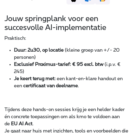
Jouw springplank voor een
succesvolle AI-implementatie
Praktisch:
Duur: 2u30, op locatie
(kleine groep van +/- 20
personen)
Exclusief Proximus-tarief: € 95 excl. btw
(i.p.v. €
245)
Je keert terug met:
een kant-en-klare handout en
een
certificaat van deelname
.
Tijdens deze hands-on sessies krijg je een helder kader
én concrete toepassingen om als kmo te voldoen aan
de
EU AI Act
.
Je gaat naar huis met inzichten, tools en voorbeelden die