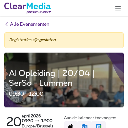
Overslaan naar inhoud
Alle Evenementen
Registraties zijn
gesloten
AI Opleiding | 20/04 |
SerSo - Lummen
09:30 - 12:00
april 2026
Aan de kalender toevoegen:
20
09:30
12:00
Europe/Brussels