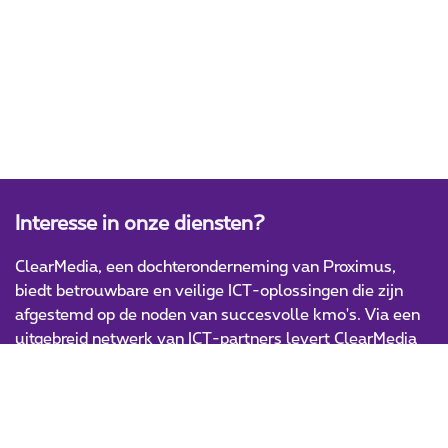
Interesse in onze diensten?
ClearMedia, een dochteronderneming van Proximus,
biedt betrouwbare en veilige ICT-oplossingen die zijn
afgestemd op de noden van succesvolle kmo's. Via een
uitgebreid netwerk van ICT-partners levert ClearMedia
innovatieve en hoogwaardige IT-producten en -diensten.