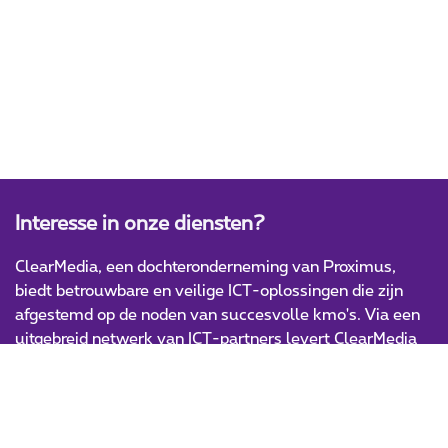
Interesse in onze diensten?
ClearMedia, een dochteronderneming van Proximus,
biedt betrouwbare en veilige ICT-oplossingen die zijn
afgestemd op de noden van succesvolle kmo's. Via een
uitgebreid netwerk van ICT-partners levert ClearMedia
innovatieve en hoogwaardige IT-producten en -diensten.