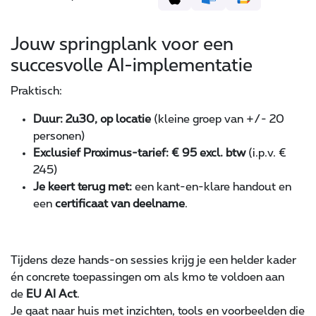
Jouw springplank voor een
succesvolle AI-implementatie
Praktisch:
Duur: 2u30, op locatie
(kleine groep van +/- 20
personen)
Exclusief Proximus-tarief: € 95 excl. btw
(i.p.v. €
245)
Je keert terug met:
een kant-en-klare handout en
een
certificaat van deelname
.
Tijdens deze hands-on sessies krijg je een helder kader
én concrete toepassingen om als kmo te voldoen aan
de
EU AI Act
.
Je gaat naar huis met inzichten, tools en voorbeelden die