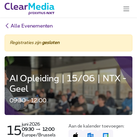
Overslaan naar inhoud
Alle Evenementen
Registraties zijn
gesloten
AI Opleiding | 15/06 | NTX -
Geel
09:30 - 12:00
juni 2026
Aan de kalender toevoegen:
15
09:30
12:00
Europe/Brussels