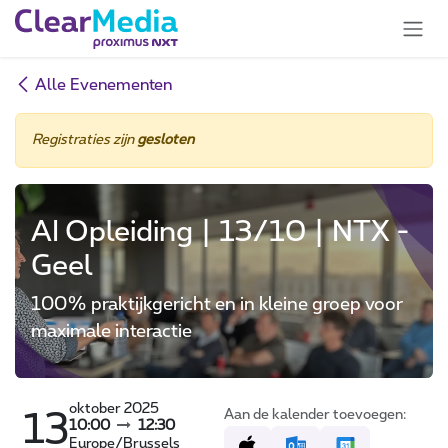
Overslaan naar inhoud
Alle Evenementen
Registraties zijn
gesloten
AI Opleiding | 13/10 | NTX -
Geel
100% praktijkgericht en in kleine groep voor
maximale interactie
oktober 2025
Aan de kalender toevoegen:
13
10:00
12:30
Europe/Brussels