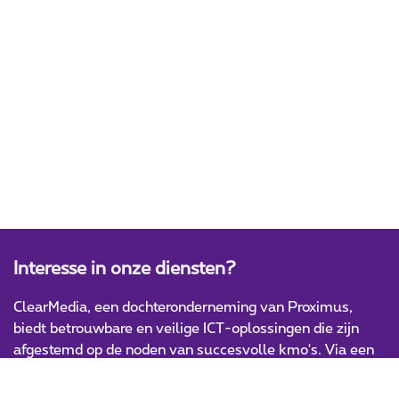
Interesse in onze diensten?
ClearMedia, een dochteronderneming van Proximus,
biedt betrouwbare en veilige ICT-oplossingen die zijn
afgestemd op de noden van succesvolle kmo's. Via een
uitgebreid netwerk van ICT-partners levert ClearMedia
innovatieve en hoogwaardige IT-producten en -diensten.