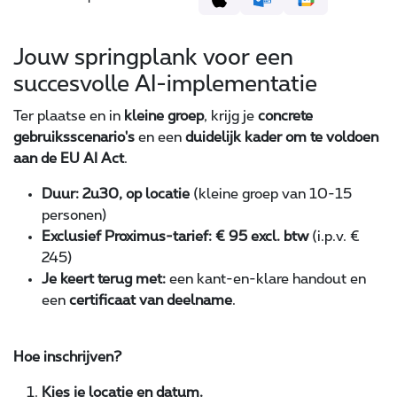
Jouw springplank voor een
succesvolle AI-implementatie
Ter plaatse en in
kleine groep
, krijg je
concrete
gebruiksscenario's
en een
duidelijk kader om te voldoen
aan de EU AI Act
.
Duur: 2u30, op locatie
(kleine groep van 10-15
personen)
Exclusief Proximus-tarief: € 95 excl. btw
(i.p.v. €
245)
Je keert terug met:
een kant-en-klare handout en
een
certificaat van deelname
.
Hoe inschrijven?
Kies je locatie en datum.