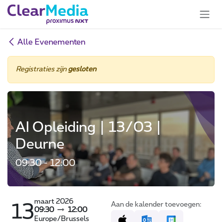
Overslaan naar inhoud
Alle Evenementen
Registraties zijn
gesloten
AI Opleiding | 13/03 |
Deurne
09:30 - 12:00
maart 2026
Aan de kalender toevoegen:
13
09:30
12:00
Europe/Brussels