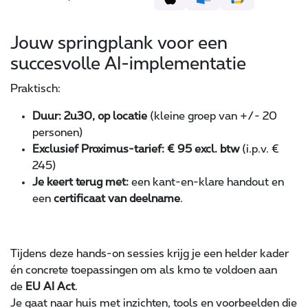
Jouw springplank voor een
succesvolle AI-implementatie
Praktisch:
Duur: 2u30, op locatie
(kleine groep van +/- 20
personen)
Exclusief Proximus-tarief: € 95 excl. btw
(i.p.v. €
245)
Je keert terug met:
een kant-en-klare handout en
een
certificaat van deelname
.
Tijdens deze hands-on sessies krijg je een helder kader
én concrete toepassingen om als kmo te voldoen aan
de
EU AI Act
.
Je gaat naar huis met inzichten, tools en voorbeelden die