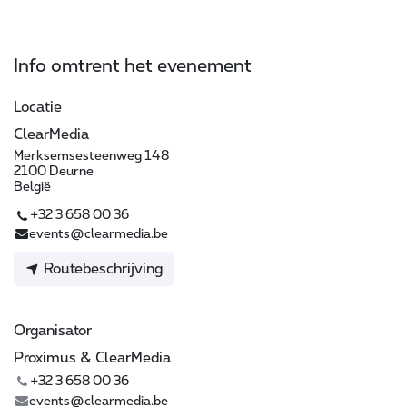
Info omtrent het evenement
Locatie
ClearMedia
Merksemsesteenweg 148
2100 Deurne
België
+32 3 658 00 36
events@clearmedia.be
Routebeschrijving
Organisator
Proximus & ClearMedia
+32 3 658 00 36
events@clearmedia.be