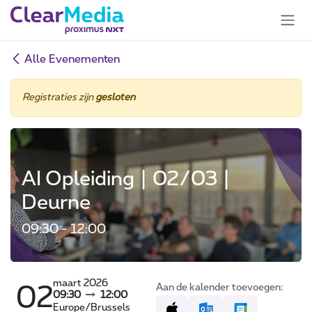
Overslaan naar inhoud
Alle Evenementen
Registraties zijn
gesloten
AI Opleiding | 02/03 |
Deurne
09:30 - 12:00
maart 2026
Aan de kalender toevoegen:
02
09:30
12:00
Europe/Brussels