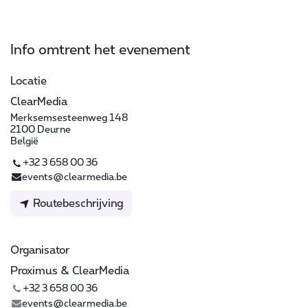
Info omtrent het evenement
Locatie
ClearMedia
Merksemsesteenweg 148
2100 Deurne
België
+32 3 658 00 36
events@clearmedia.be
Routebeschrijving
Organisator
Proximus & ClearMedia
+32 3 658 00 36
events@clearmedia.be