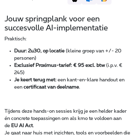
Jouw springplank voor een
succesvolle AI-implementatie
Praktisch:
Duur: 2u30, op locatie
(kleine groep van +/- 20
personen)
Exclusief Proximus-tarief: € 95 excl. btw
(i.p.v. €
245)
Je keert terug met:
een kant-en-klare handout en
een
certificaat van deelname
.
Tijdens deze hands-on sessies krijg je een helder kader
én concrete toepassingen om als kmo te voldoen aan
de
EU AI Act
.
Je gaat naar huis met inzichten, tools en voorbeelden die