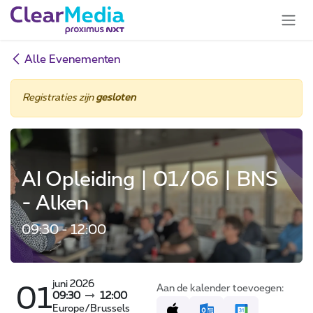
Overslaan naar inhoud
Alle Evenementen
Registraties zijn
gesloten
AI Opleiding | 01/06 | BNS
- Alken
09:30 - 12:00
juni 2026
Aan de kalender toevoegen:
01
09:30
12:00
Europe/Brussels