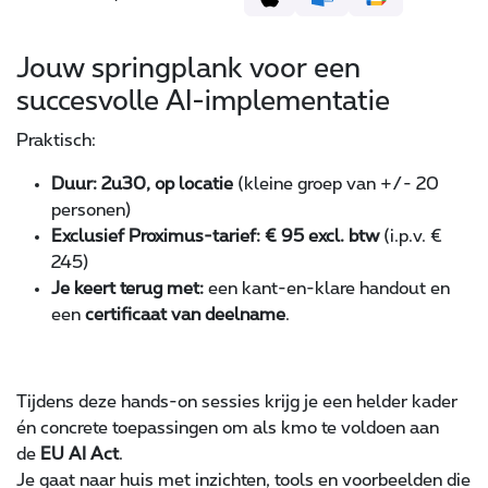
Jouw springplank voor een
succesvolle AI-implementatie
Praktisch:
Duur: 2u30, op locatie
(kleine groep van +/- 20
personen)
Exclusief Proximus-tarief: € 95 excl. btw
(i.p.v. €
245)
Je keert terug met:
een kant-en-klare handout en
een
certificaat van deelname
.
Tijdens deze hands-on sessies krijg je een helder kader
én concrete toepassingen om als kmo te voldoen aan
de
EU AI Act
.
Je gaat naar huis met inzichten, tools en voorbeelden die