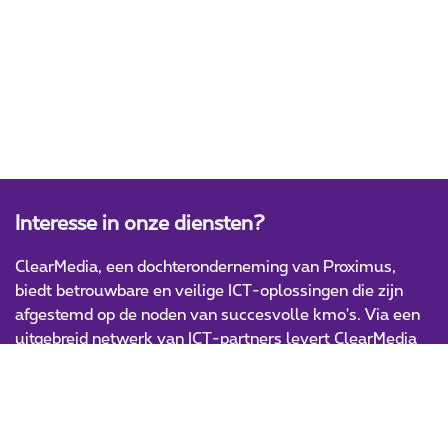
Interesse in onze diensten?
ClearMedia, een dochteronderneming van Proximus,
biedt betrouwbare en veilige ICT-oplossingen die zijn
afgestemd op de noden van succesvolle kmo's. Via een
uitgebreid netwerk van ICT-partners levert ClearMedia
innovatieve en hoogwaardige IT-producten en -diensten.